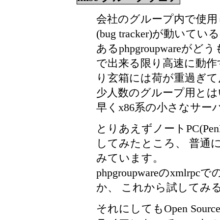
会社のグループ内で使用して
(bug tracker)が
あるphpgroupwareがど
で出来る限り高速に動作
り玄箱には荷が重過ぎて
少人数のグループ用とは
早くx86系の小さなサ
とりあえずノートPC(PenM
してみたところ、 普通
みています。
phpgroupwareのxm
か、 これから試してみ
それにしてもOpen Source