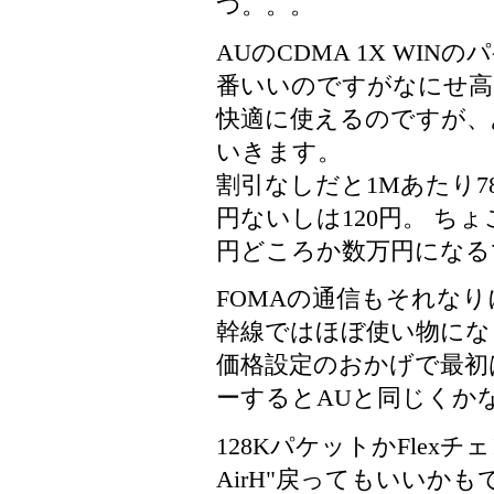
つ。。。
AUのCDMA 1X WI
番いいのですがなにせ高
快適に使えるのですが、
いきます。
割引なしだと1Mあたり7
円ないしは120円。 ち
円どころか数万円になるで
FOMAの通信もそれな
幹線ではほぼ使い物にな
価格設定のおかげで最初
ーするとAUと同じくか
128KパケットかFlex
AirH"戻ってもいいか