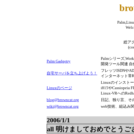
bro
Palm,L
Welc
総アクセ
(co
Palmシリーズ,Work
Palm Gadgetry
開発ツール関連 自
フレッツISDNやADSL
自宅サーバを立ち上げよう！
インターネット常
Linuxのインス
Linuxのページ
i815やCassiope
Linux-VRへのRe
blog@browncat.org
日記、独り言、そ
wiki@browncat.org
web技術、組込み
2006/1/1
all 明けましておめでとう