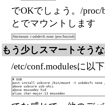
でOKでしょう。/proc
とでマウントします
/bin/mount -t usbdevfs none /proc/bus/usb
もう少しスマートそうな/etc
/etc/conf.modul
# USB

post-install usbcore /bin/mount -t usbdevfs none /
above usbcore usb-ohci 

above mousedev hid
