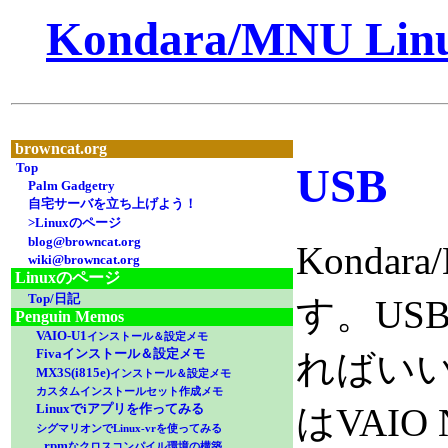
Kondara/MNU L
browncat.org
USB
Top
Palm Gadgetry
自宅サーバを立ち上げよう！
>Linuxのページ
blog@browncat.org
Kondar
wiki@browncat.org
Linuxのページ
Top/日記
す。US
Penguin Memos
VAIO-U1
インストール＆設定メモ
Fivaインストール＆設定メモ
ればいい
MX3S(i815e)
インストール＆設定メモ
カスタムインストールセット作成メモ
はVAIO 
Linuxでiアプリを作ってみる
シグマリオンでLinux-vrを使ってみる
rpm
なクロスコンパイル環境の構築