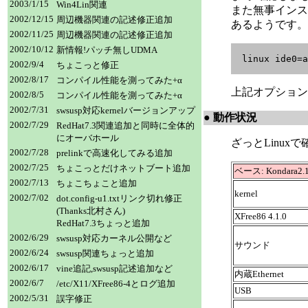
2003/1/15
Win4Lin関連
また無事インス
2002/12/15
周辺機器関連の記述修正追加
あるようです。
2002/11/25
周辺機器関連の記述修正追加
2002/10/12
新情報!パッチ無しUDMA
  linux ide0=a
2002/9/4
ちょこっと修正
2002/8/17
コンパイル性能を測ってみた+α
上記オプション
2002/8/5
コンパイル性能を測ってみた+α
2002/7/31
swsusp対応kernelバージョンアップ
● 動作状況
2002/7/29
RedHat7.3関連追加と同時に全体的
にオーバホール
ざっとLinux
2002/7/28
prelinkで高速化してみる追加
2002/7/25
ちょこっとだけネットブート追加
ベース: Kondara2.1
2002/7/13
ちょこちょこと追加
kernel
2002/7/02
dot.config-u1.txtリンク切れ修正
(Thanks北村さん)
XFree86 4.1.0
RedHat7.3ちょっと追加
2002/6/29
swsusp対応カーネル公開など
サウンド
2002/6/24
swsusp関連ちょっと追加
2002/6/17
vine追記,swsusp記述追加など
内蔵Ethernet
2002/6/7
/etc/X11/XFree86-4とログ追加
USB
2002/5/31
誤字修正