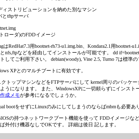
ディストリビューションを納めた別なマシン
バとtftpサーバ
net.img
ートローダ)のFDDイメージ
gはRedHat7.3用bootnet-rh73-u1.img.bin、Kondara2.1用bootnet-u
s,ftpなどを経由してインストールが可能です。 dd if=bootnet*-u
てご利用下さい。 debian(woody), Vine 2.5, Turno 
ndows XPとのマルチブートに有効です。
デスクトップマシンなどをFTPサーバにして kernel周りのパ
ようになります。 また、WindowsXPに一切頼らずにインス
作成メモ
が参考になるでしょうか。
とDual bootをせずにLinuxのみにしてしまうのならばmbmも必
BIOSの持つネットワークブート機能を使って FDDイメージな
ば外付け機器なしでOKです。 詳細は後日 記します。