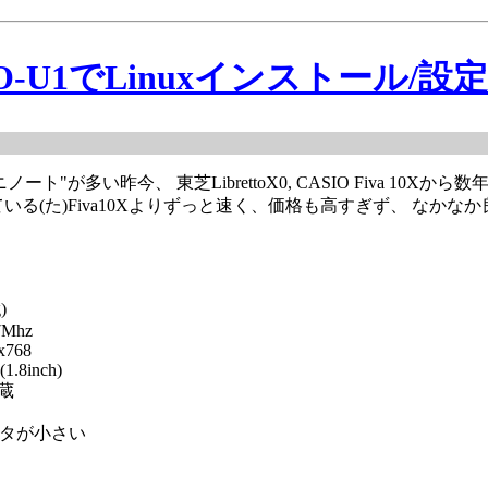
IO-U1でLinuxインストール/設
ート"が多い昨今、 東芝LibrettoX0, CASIO Fiva 1
ている(た)Fiva10Xよりずっと速く、価格も高すぎず、 なか
)
7Mhz
x768
1.8inch)
内蔵
プタが小さい