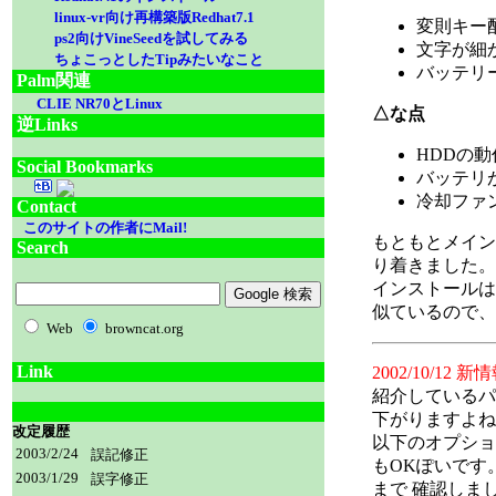
linux-vr向け再構築版Redhat7.1
変則キー配列
ps2向けVineSeedを試してみる
文字が細かい
ちょこっとしたTipみたいなこと
バッテリ
Palm関連
CLIE NR70とLinux
△な点
逆Links
HDDの動
Social Bookmarks
バッテリが
冷却ファ
Contact
このサイトの作者にMail!
もともとメインの環
Search
り着きました。
インストールは一
似ているので、
Web
browncat.org
Link
2002/10/12 
紹介しているパ
下がりますよね
改定履歴
以下のオプション
2003/2/24
誤記修正
もOKぽいです。
2003/1/29
誤字修正
まで 確認しま