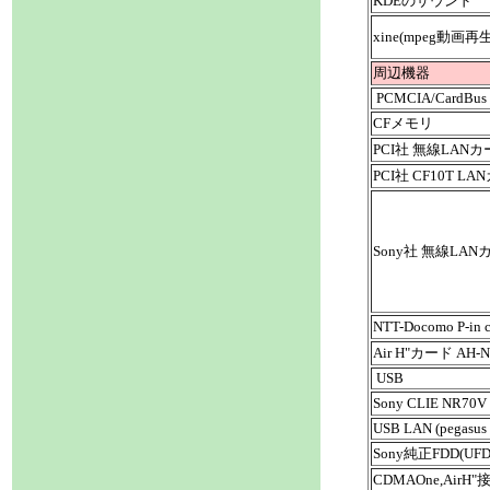
KDEのサウンド
xine
(mpeg動画再生
周辺機器
PCMCIA/CardBus
CFメモリ
PCI社 無線LAN
PCI社 CF10T L
Sony社 無線LANカ
NTT-Docomo P-in
Air H"カード AH-N
USB
Sony CLIE NR70V
USB LAN
(pegasus
Sony純正FDD(UFD
CDMAOne,AirH"接