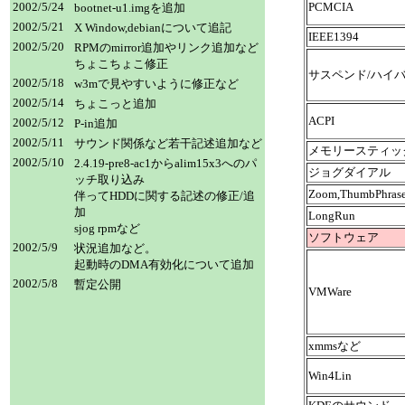
2002/5/24
PCMCIA
bootnet-u1.imgを追加
2002/5/21
X Window,debianについて追記
IEEE1394
2002/5/20
RPMのmirror追加やリンク追加など
ちょこちょこ修正
サスペンド/ハイ
2002/5/18
w3mで見やすいように修正など
2002/5/14
ちょこっと追加
ACPI
2002/5/12
P-in追加
2002/5/11
サウンド関係など若干記述追加など
メモリースティッ
2002/5/10
2.4.19-pre8-ac1からalim15x3へのパ
ジョグダイアル
ッチ取り込み
Zoom,ThumbPhr
伴ってHDDに関する記述の修正/追
加
LongRun
sjog rpmなど
ソフトウェア
2002/5/9
状況追加など。
起動時のDMA有効化について追加
2002/5/8
暫定公開
VMWare
xmmsなど
Win4Lin