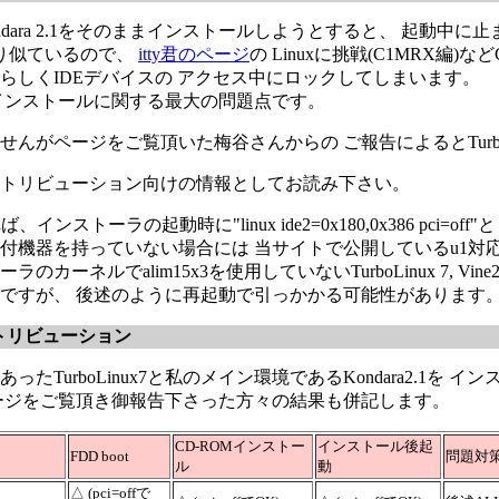
やKondara 2.1をそのままインストールしようとすると、 起動中に
なり似ているので、
itty君のページ
の Linuxに挑戦(C1MRX編)
らしくIDEデバイスの アクセス中にロックしてしまいます。
インストールに関する最大の問題点です。
せんがページをご覧頂いた梅谷さんからの ご報告によるとTurbo
トリビューション向けの情報としてお読み下さい。
ば、インストーラの起動時に"linux ide2=0x180,0x386 p
付機器を持っていない場合には 当サイトで公開しているu1対応bo
カーネルでalim15x3を使用していないTurboLinux 7, Vine2.5, 
ですが、 後述のように再起動で引っかかる可能性があります
トリビューション
ったTurboLinux7と私のメイン環境であるKondara2.1を 
ージをご覧頂き御報告下さった方々の結果も併記します。
CD-ROMインストー
インストール後起
FDD boot
問題対
ル
動
△ (pci=offで