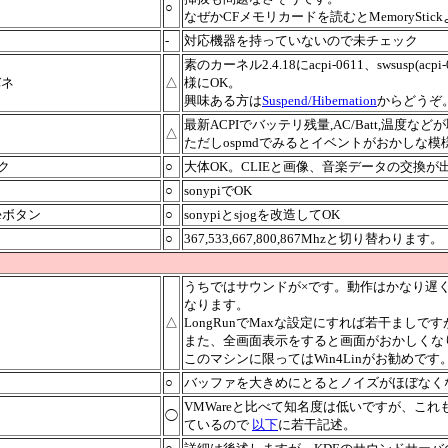
○
なぜかCFメモリカードを読むとMemoryStic
-
対応機器を持っていないので未チェック
素のカーネル2.4.18にacpi-0611、swsusp(a
バネ
△
様にOK。
興味ある方は
Suspend/Hibernation
からどうぞ
最新ACPIでバッテリ残量,AC/Batt,温度など
△
ただしospmdでみるとイベントがおかしな模様(ac
ク
○
大体OK。CLIEと画像、音楽データの交換が
○
sonypiでOK
aseボタン
○
sonypiとsjogを改造してOK
○
367,533,667,800,867Mhzと切り替わります。
うちではサウンドが×です。動作はかなり遅
なります。
△
LongRunでMaxな設定にすれば若干まし
また、全画面表示をすると画面がおかしくなりま
このマシンに限ってはWin4Linがお勧めです
○
バッファを大きめにとるとノイズがほぼなく
VMWareと比べて知名度は低いですが、これも
◯
ているので
以下
に若干記述。