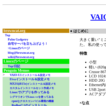
VA
browncat.org
● はじめに
Top
Palm Gadgetry
大きく重い"ミニノ
自宅サーバを立ち上げよう！
た。 私の使っ
>Linuxのページ
blog@browncat.org
特徴
wiki@browncat.org
Linuxのページ
小型
Top/日記
軽い (820g
Penguin Memos
Crusoe 86
>
VAIO-U1
インストール＆設定メモ
LCD 1024
Fivaインストール＆設定メモ
HDD 20G (
MX3S(i815e)
インストール＆設定メモ
Ethernet
カスタムインストールセット作成メモ
USB 2port
Linuxでiアプリを作ってみる
ACアダ
シグマリオンでLinux-vrを使ってみる
rpm
なクロスコンパイル環境の構築
×な点
Redhat7.1のインストール