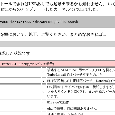
トールできればUSBありでも起動出来るかも知れません。 い
 (nullからのアップデートしたカーネルではOKでした。
ta66 ide1=ata66 ide2=0x180,0x386 nousb

を頭において、以下、ご覧ください。まとめなおさねば...
で確認した状況です
, kernel-2.4.18-62ky(cvs+パッチ若干)
後述するALM m15x3用のパッチ,FDCを切る,s
○
TurboLinux8ではパッチ不要とのこと
○
ほぼ問題無し(注:要対応パッチ、Kondaraは
OS標準のドライバでほぼOK。後述します
○
ァを大きくとるとOKです。また内蔵スピーカの
います。
○
8139tooで動作
○
ohciで認識。特に問題ありません
挿抜も問題なさそうです。