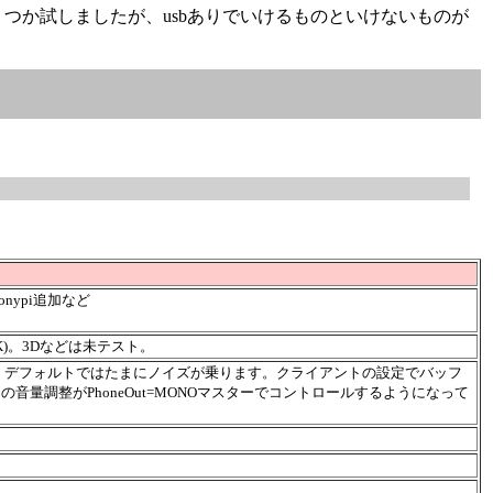
くつか試しましたが、usbありでいけるものといけないものが
onypi追加など
OK)。3Dなどは未テスト。
が、デフォルトではたまにノイズが乗ります。クライアントの設定でバッフ
音量調整がPhoneOut=MONOマスターでコントロールするようになって