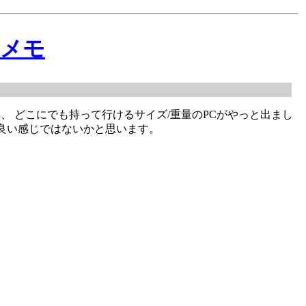
定メモ
0Xから数年、 どこにでも持って行けるサイズ/重量のPCがやっと出まし
なか良い感じではないかと思います。