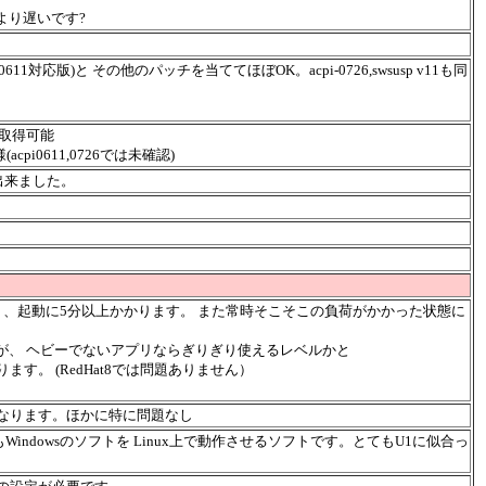
kより遅いです?
cpi-0611対応版)と その他のパッチを当ててほぼOK。acpi-0726,swsusp v11も同
。
が取得可能
pi0611,0726では未確認)
出来ました。
く、起動に5分以上かかります。 また常時そこそこの負荷がかかった状態に
ですが、 ヘビーでないアプリならぎりぎり使えるレベルかと
す。 (RedHat8では問題ありません）
。
なります。ほかに特に問題なし
Windowsのソフトを Linux上で動作させるソフトです。とてもU1に似合っ