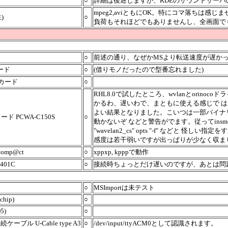
○
詳細は後述しますが、KDEのサウンドサーバ
mpeg2,aviともにOK。特にコマ落ちは感じ
)
○
負荷もそれほどでもありませんし、全画面でもOK。他
○
前述の通り、なぜかMSより転送速度が遅か
カード
○
(借りモノだったので型番忘れました)
ANカード
○
RHL8.0で試したところ、wvlanとori
かるわ、遅いわで、まともに使える感じで はあり
よい結果となりました。こいつは一部バイナリ配
ード PCWA-C150S
○
動かないぞ などと警告がでます。従ってinsmodするのに
"wavelan2_cs" opts "-f" などと 怪しい
感度は若干弱いですが出っぱりが少なく収ま
 comp@ct
○
xppxp, kpppで動作
401C
○
接続時ちょっとだけ遅いのですが、あとは問
○
MSImportは未テスト
 chip)
○
5)
○
続ケーブル U-Cable type A3
○
/dev/input/ttyACM0として認識されます。