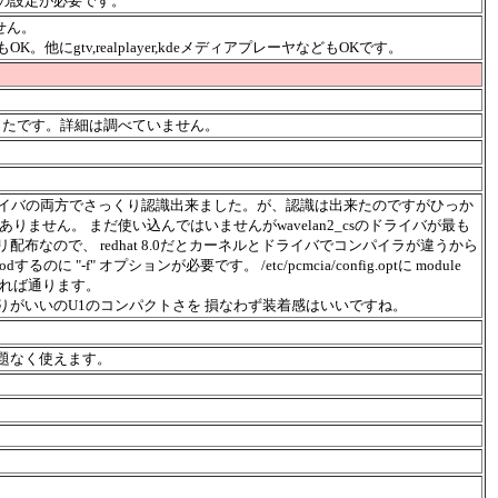
の設定が必要です。
ません。
にgtv,realplayer,kdeメディアプレーヤなどもOKです。
ったです。詳細は調べていません。
nocoドライバの両方でさっくり認識出来ました。が、認識は出来たのですがひっか
ません。 まだ使い込んではいませんがwavelan2_csのドライバが最も
布なので、 redhat 8.0だとカーネルとドライバでコンパイラが違うから
 "-f" オプションが必要です。 /etc/pcmcia/config.optに module
指定をすれば通ります。
りがいいのU1のコンパクトさを 損なわず装着感はいいですね。
題なく使えます。