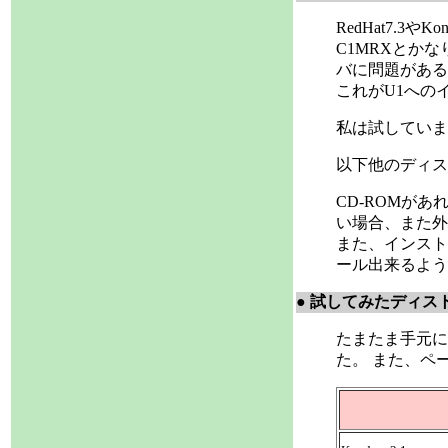
RedHat7.3
C1MRXとか
バに問題がある
これがU1への
私は試していま
以下他のディス
CD-ROMがあれ
い場合、また外
また、インストーラの
ール出来るよう
● 試してみたディス
たまたま手元にあ
た。 また、ペ