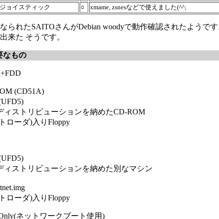
 ジョイスティック
○
xmame, zsnesなどで使えました(^^;
られたSAITOさんがDebian woodyで動作確認されたようで
出来た そうです。
要なもの
M+FDD
M (CD51A)
UFD5)
ディストリビューションを納めたCD-ROM
トローダ)入りFloppy
UFD5)
ディストリビューションを納めた別なマシン
net.img
トローダ)入りFloppy
rk Only(ネットワークブート使用)