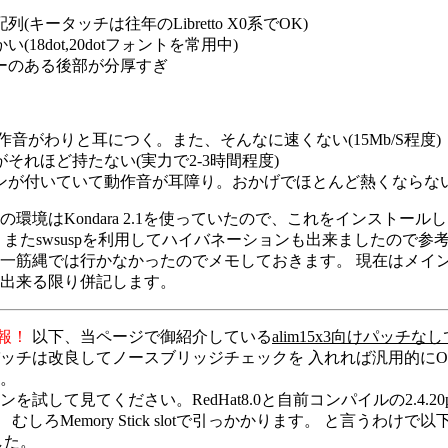
(キータッチは往年のLibretto X0系でOK)
(18dot,20dotフォントを常用中)
ーのある後部が分厚すぎ
作音がわりと耳につく。また、そんなに速くない(15Mb/S程度)
それほど持たない(実力で2-3時間程度)
ンが付いていて動作音が耳障り。おかげでほとんど熱くならないの
境はKondara 2.1を使っていたので、これをインストールし、 jog d
 またswsuspを利用してハイバネーションも出来ましたので参
筋縄では行かなかったのでメモしておきます。 現在はメインとしてR
出来る限り併記します。
新情報！
以下、当ページで御紹介している
alim15x3向けパッチ
ッチは改良してノースブリッジチェックを 入れれば汎用的にO
。
を試して見てください。RedHat8.0と自前コンパイルの2.4.20
 むしろMemory Stick slotで引っかかります。 と言うわけ
した。