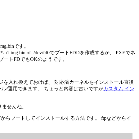
1.img.binです。
1.img.bin of=/dev/fd0でブートFDDを作成するか、 PXEでネ
7は標準のブートFDでもOKのようです。
ッケージを入れ換えておけば、 対応済カーネルをインストール直後
トール/運用できます。 ちょっと内容は古いですが
カスタム イン
要ありませんね。
どからブートしてインストールする方法です。 ftpなどからイ