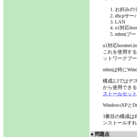
お好みの
dhcpサー
LAN
u1対応boot
mbm(ブ
u1対応bootnet.im
これを使用するとnf
ットワークブートし
mbmは特にWi
構成2,3では
から使用できる
ストールセット
WindowsXP
3番目の構成は
ンストールすれ
● 問題点